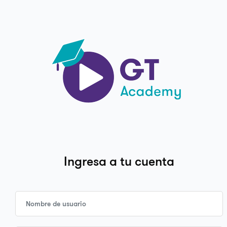
Salta al contenido principal
Saltar a creación de una nueva cuenta
Ingresa a tu cuenta
Nombre de usuario